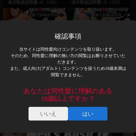
雄犬取扱説明書 -4-（114）
雄犬取扱説明書 -3-（113）
確認事項
当サイトは同性愛向けコンテンツを取り扱います。
雄犬取扱説明書 -2-（112）
雄犬取扱説明書 -1-（111）
そのため、同性愛に理解の無い方の閲覧はお断りさせていた
だきます。
また、成人向け(アダルト）コンテンツを扱うため18歳未満は
前のペー
次のペー
閲覧できません。
ジ
ジ
あなたは同性愛に理解のある
18歳以上ですか？
いいえ
はい